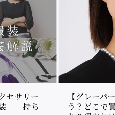
クセサリー
【グレーパ
装」「持ち
う？どこで