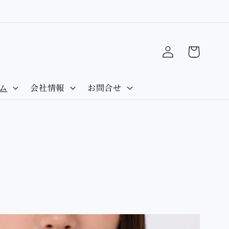
）
Log
Cart
in
ム
会社情報
お問合せ