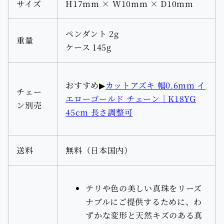
サイズ
H17mm × W10mm × D10mm
ペンダント 2g
重量
ケース 145g
おすすめ▶︎
カットアズキ 幅0.6mm イ
チェー
エローゴールド チェーン｜K18YG
ン別売
45cm 長さ調整可
送料
無料（日本国内）
テリや色の美しい真珠をリーズ
ナブルにご提供するために、わ
ずかな変形と天然キズのある真