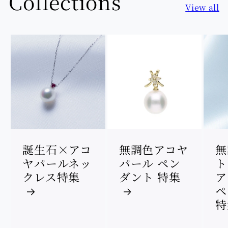
Collections
View all
無
誕生石×アコ
無調色アコヤ
ト
ヤパールネッ
パール ペン
ア
クレス特集
ダント 特集
ペ
特