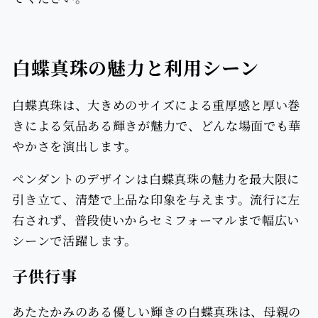
｜
｜
無
無
調
調
色
色
白蝶真珠の魅力と利用シーン
白
白
蝶
蝶
白蝶真珠は、大きめのサイズによる重厚感と厚い巻
真
真
きによる気品ある輝きが魅力で、どんな場面でも華
珠
珠
やかさを演出します。
南
南
ペンダントのデザインは白蝶真珠の魅力を最大限に
洋
洋
引き立て、清楚で上品な印象を与えます。流行に左
真
真
右されず、普段使いからセミフォーマルまで幅広い
珠
珠
10mm
10mm
シーンで活躍します。
K18YG
K18YG
子供行事
あたたかみのある優しい輝きの白蝶真珠は、母親の