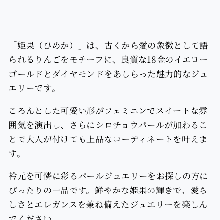
モ
モ
ン
ン
ド
ド
イ
イ
「姫果（ひめか）」は、古くから愛の象徴として語
エ
エ
られるりんごをモチーフに、良質な18金のイエロー
ロ
ロ
ゴールドとダイヤモンドをあしらった魅力的なジュ
ー
ー
エリーです。
ゴ
ゴ
ころんとした可愛い形がフェミニンでスイートな雰
ー
ー
囲気を演出し、さらにシロチョウパールが加わるこ
ル
ル
とで大人が付けても上品なコーディネートを叶えま
ド
ド
ペ
ペ
す。
ン
ン
衿元を可憐に彩るパールジュエリーをお探しの方に
ダ
ダ
ぴったりの一品です。鮮やかな姫果の輝きで、愛ら
ン
ン
しさとエレガンスを兼ね備えたジュエリーを楽しん
ト
ト
でください。