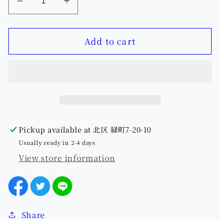
Decrease
Increase
quantity
quantity
for
for
Add to cart
【姫
【姫
果】
果】
シ
シ
ロ
ロ
チ
チ
ョ
ョ
ウ
ウ
Pickup available at
北区 緑町7-20-10
パ
パ
Usually ready in 2-4 days
ー
ー
View store information
ル
ル
ダ
ダ
イ
イ
ヤ
ヤ
Share