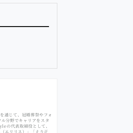
トを通じて、冠婚葬祭やフォ
マル分野でキャリアをスタ
yleの代表取締役として、
SS（エリリス）」「えり正