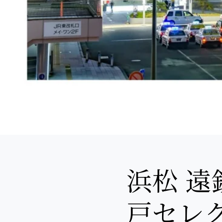
浜松 遠
戸セレ