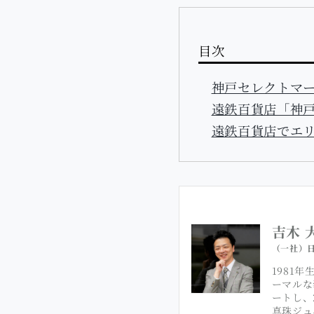
目次
神戸セレクトマ
遠鉄百貨店「神
遠鉄百貨店でエ
吉木 
（一社）日
1981
ーマルな
ートし、
真珠ジュ