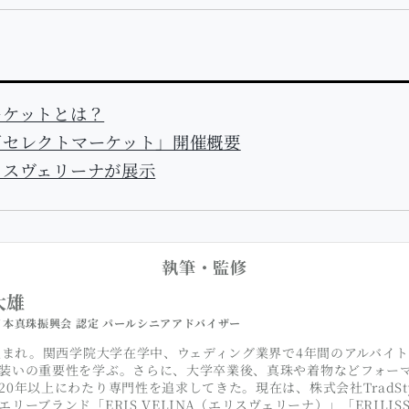
ーケットとは？
戸セレクトマーケット」開催概要
リスヴェリーナが展示
執筆・監修
大雄
本真珠振興会 認定 パールシニアアドバイザー
年生まれ。関西学院大学在学中、ウェディング業界で4年間のアルバイ
装いの重要性を学ぶ。さらに、大学卒業後、真珠や着物などフォー
20年以上にわたり専門性を追求してきた。現在は、株式会社TradSt
エリーブランド「ERIS VELINA（エリスヴェリーナ）」「ERILI